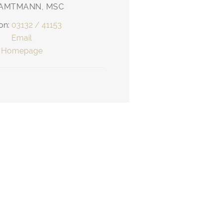
 AMTMANN, MSC
fon:
03132 / 41153
Email
Homepage