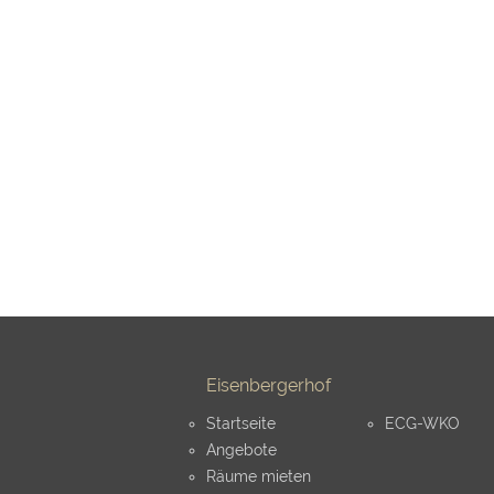
Eisenbergerhof
Startseite
ECG-WKO
Angebote
Räume mieten