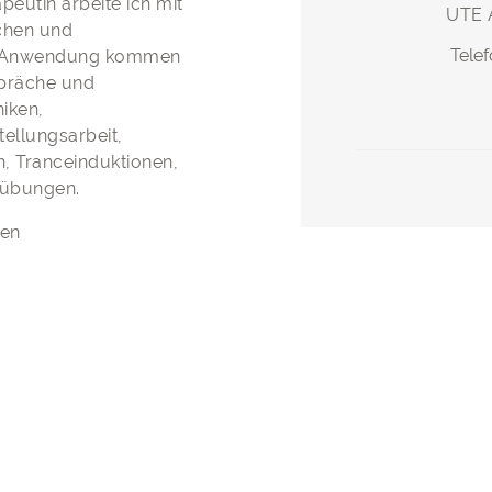
eutin arbeite ich mit
UTE
chen und
Tele
ur Anwendung kommen
präche und
niken,
tellungsarbeit,
n, Tranceinduktionen,
sübungen.
zen