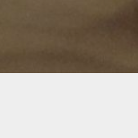
Tiergestützte Therapie umfasst alle
Maßnahmen, die eine positive Wirkung bei
körperlichen und / oder seelischen
Erkrankungen erzeugen.