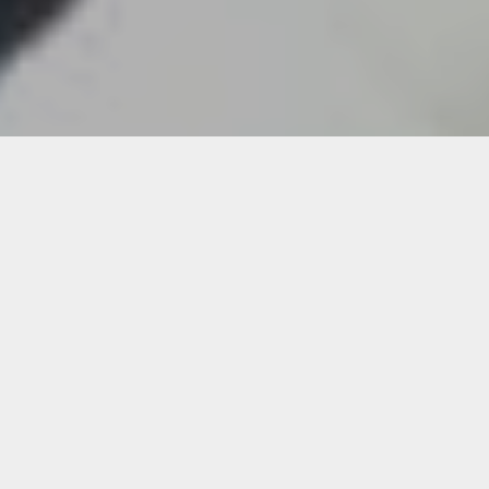
Hawaiianisches Flying wurde von
Kahu
Abraham
entwickelt,
um sich selbst zu
entfalten
. Diese Form der Meditation ist die
Basis für Hula und Lua (hawaiianische
Kampfkunst), Heilmassagen und die
Navigations-Kunst der polynesichen
Seefahrer. Die Navigatoren im alten Hawaii
konnten durch Flying ihr Bewusstsein
ausdehnen und somit neue Inseln